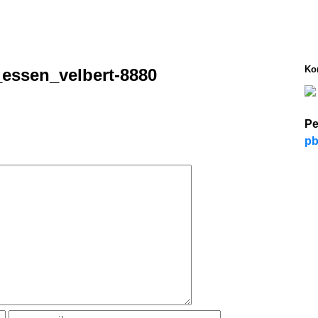
Ko
essen_velbert-8880
Pe
pb