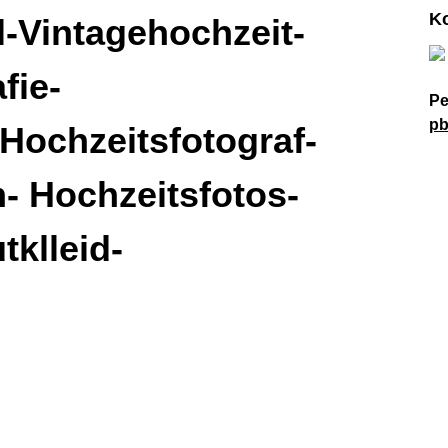
K
-Vintagehochzeit-
fie-
Pe
pb
Hochzeitsfotograf-
n- Hochzeitsfotos-
tklleid-