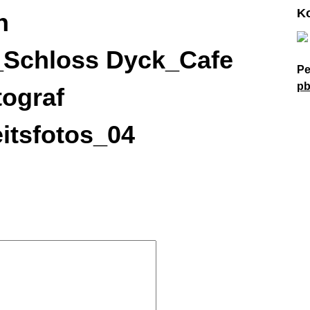
K
n
Schloss Dyck_Cafe
Pe
pb
tograf
itsfotos_04