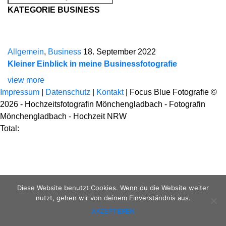
KATEGORIE BUSINESS
Allgemein
,
Business
18. September 2022
Kleiner Einblick in meine Businessfotografie
view more
Impressum
|
Datenschutz
|
Kontakt
| Focus Blue Fotografie ©
2026 - Hochzeitsfotografin Mönchengladbach - Fotografin
Mönchengladbach - Hochzeit NRW
Total:
Diese Website benutzt Cookies. Wenn du die Website weiter
nutzt, gehen wir von deinem Einverständnis aus.
AKZEPTIEREN