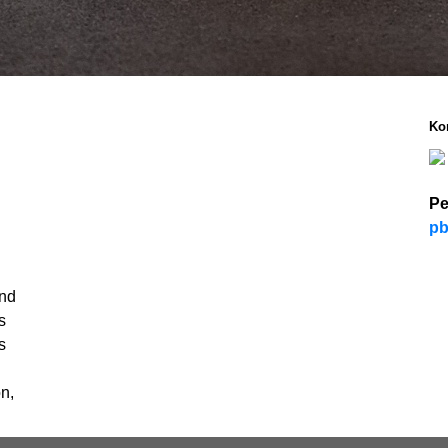
Ko
Pe
pb
und
s
s
n,