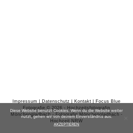
Impressum
|
Datenschutz
|
Kontakt
| Focus Blue
Fotografie © 2026 - Hochzeitsfotografin
Diese Website benutzt Cookies. Wenn du die Website weiter
Mönchengladbach - Fotografin Mönchengladbach -
nutzt, gehen wir von deinem Einverständnis aus.
Hochzeit NRW
AKZEPTIEREN